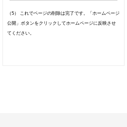
（5） これでページの削除は完了です。「ホームページ
公開」ボタンをクリックしてホームページに反映させ
てください。