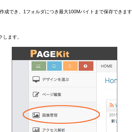
作成でき、1フォルダにつき最大100Mバイトまで保存できま
クします。