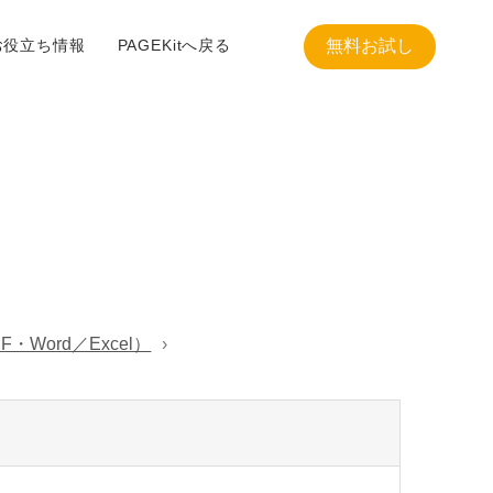
お役立ち情報
PAGEKitへ戻る
無料お試し
Word／Excel）