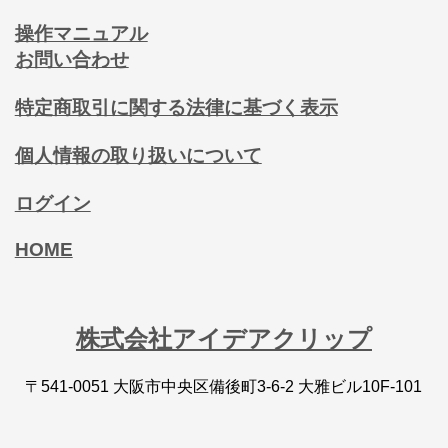
操作マニュアル
お問い合わせ
特定商取引に関する法律に基づく表示
個人情報の取り扱いについて
ログイン
HOME
株式会社アイデアクリップ
〒541-0051 大阪市中央区備後町3-6-2 大雅ビル10F-101