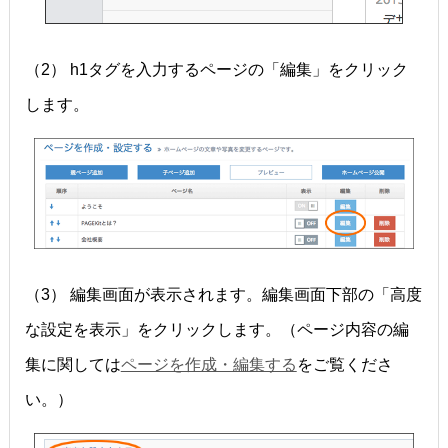
（2） h1タグを入力するページの「編集」をクリック
します。
（3） 編集画面が表示されます。編集画面下部の「高度
な設定を表示」をクリックします。（ページ内容の編
集に関しては
ページを作成・編集する
をご覧くださ
い。）