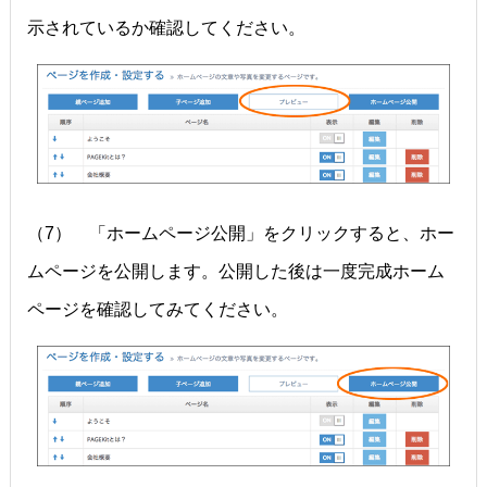
示されているか確認してください。
（7） 「ホームページ公開」をクリックすると、ホー
ムページを公開します。公開した後は一度完成ホーム
ページを確認してみてください。