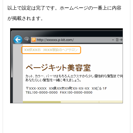
以上で設定は完了です。ホームページの一番上に内容
が掲載されます。