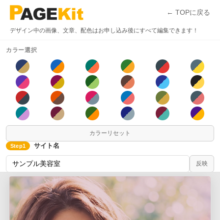
← TOPに戻る
デザイン中の画像、文章、配色はお申し込み後にすべて編集できます！
カラー選択
カラーリセット
サイト名
Step1
反映
業種
Step2
デザイン
Step3