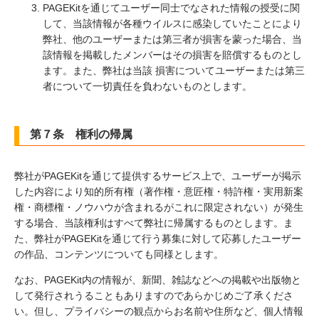
PAGEKitを通じてユーザー同士でなされた情報の授受に関
して、当該情報が各種ウイルスに感染していたことにより
弊社、他のユーザーまたは第三者が損害を蒙った場合、当
該情報を掲載したメンバーはその損害を賠償するものとし
ます。また、弊社は当該 損害についてユーザーまたは第三
者について一切責任を負わないものとします。
第７条 権利の帰属
弊社がPAGEKitを通じて提供するサービス上で、ユーザーが掲示
した内容により知的所有権（著作権・意匠権・特許権・実用新案
権・商標権・ノウハウが含まれるがこれに限定されない）が発生
する場合、当該権利はすべて弊社に帰属するものとします。ま
た、弊社がPAGEKitを通じて行う募集に対して応募したユーザー
の作品、コンテンツについても同様とします。
なお、PAGEKit内の情報が、新聞、雑誌などへの掲載や出版物と
して発行されうることもありますのであらかじめご了承くださ
い。但し、プライバシーの観点からお名前や住所など、個人情報