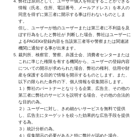
弊社は原則として、ユーザー個人を特定することができる
情報（氏名、住所、電話番号、メールアドレス）を本人の
同意を得ずに第三者に開示する事は行わないものとしま
す。
但し、ユーザーが他のユーザーまたは第三者に不利益を及
ぼす行為をしたと弊社が 判断した場合、弊社はユーザーに
よるPAGEKit登録内容を当該第三者等や警察または関連諸
機関に通知する事が出来ます。
裁判所、検察官、警察、弁護士会、消費者センターまたは
これに準じた権限を有する機関から、ユーザーの登録内容
についての開示が求められた場合、弊社の権利、信用や財
産を保護する目的で情報を開示するものとします。また、
以下の限られた条件の下、個人情報を収集開示します。
１）弊社のパートナーとなりうる企業、広告主、その他の
第三者に弊社のサービスを説明する場合、その他の合法的
な目的の為。
２）ユーザーに対し、きめ細かいサービスを無料で提供
し、広告主にターゲットを絞った効果的な広告手段を提供
する為。
３）統計分析の為。
４）収集開示の必要があると特に弊社が認めた場合。