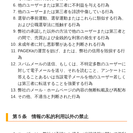
他のユーザーまたは第三者に不利益を与える行為
他のユーザーまたは第三者を誹謗中傷している行為
選挙の事前運動、選挙運動またはこれらに類似する行為、
および公職選挙法に抵触する行為
弊社の承認した以外の方法で他のユーザーまたは第三者と
の間で、売買および金銭的な利害の発生する行為
未成年者に対し悪影響があると判断される行為
PAGEKitの運営を妨げ、または、弊社の信用を毀損する行
為
スパムメールの送信、もしくは、不特定多数のユーザーに
対して電子メールを送り、それを読むこと、アンケートに
答えることあるいは当該電子メールを他のユーザー若しく
は第三者に転送することを強要する行為
弊社のメール・ホームページの内容の無断転載及び再配布
その他、不適当と判断された行為
第５条 情報の私的利用以外の禁止