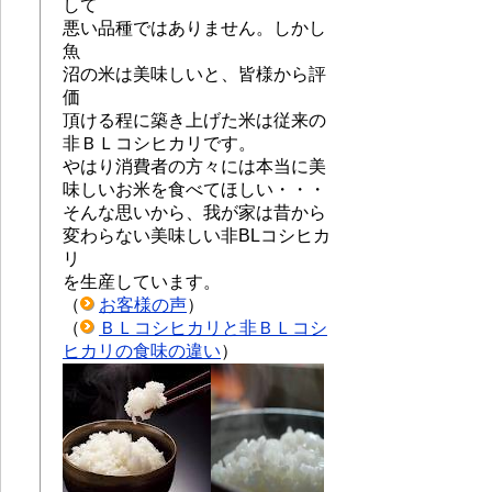
して
悪い品種ではありません。しかし
魚
沼の米は美味しいと、皆様から評
価
頂ける程に築き上げた米は従来の
非ＢＬコシヒカリです。
やはり消費者の方々には本当に美
味しいお米を食べてほしい・・・
そんな思いから、我が家は昔から
変わらない美味しい非BLコシヒカ
リ
を生産しています。
（
お客様の声
）
（
ＢＬコシヒカリと非ＢＬコシ
ヒカリの食味の違い
）