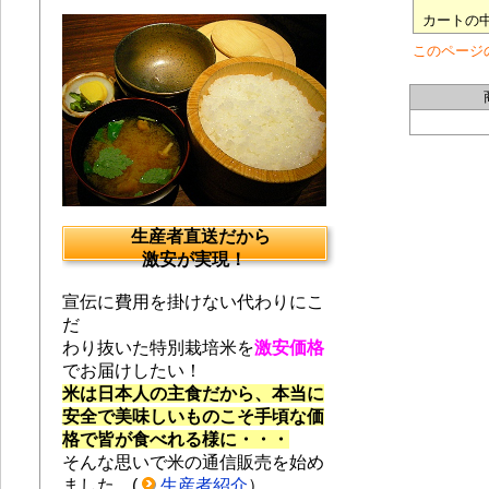
生産者直送だから
激安が実現！
宣伝に費用を掛けない代わりにこ
だ
わり抜いた特別栽培米を
激安価格
でお届けしたい！
米は日本人の主食だから、本当に
安全で美味しいものこそ手頃な価
格で皆が食べれる様に・・・
そんな思いで米の通信販売を始め
ました。(
生産者紹介
）