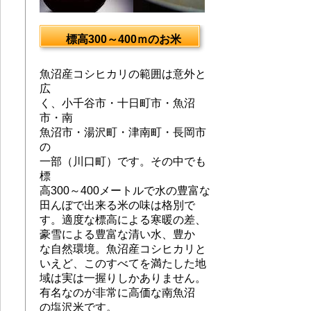
標高300～400ｍのお米
魚沼産コシヒカリの範囲は意外と
広
く、小千谷市・十日町市・魚沼
市・南
魚沼市・湯沢町・津南町・長岡市
の
一部（川口町）です。その中でも
標
高300～400メートルで水の豊富な
田んぼで出来る米の味は格別で
す。適度な標高による寒暖の差、
豪雪による豊富な清い水、豊か
な自然環境。魚沼産コシヒカリと
いえど、このすべてを満たした地
域は実は一握りしかありません。
有名なのが非常に高価な南魚沼
の塩沢米です。