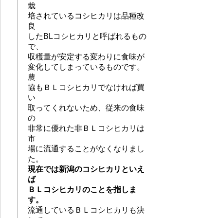
栽
培されているコシヒカリは品種改
良
したBLコシヒカリと呼ばれるもの
で、
収穫量が安定する変わりに食味が
変化してしまっているものです。
農
協もＢＬコシヒカリでなければ買
い
取ってくれないため、従来の食味
の
非常に優れた非ＢＬコシヒカリは
市
場に流通することがなくなりまし
た。
現在では新潟のコシヒカリといえ
ば
ＢＬコシヒカリのことを指しま
す。
流通しているＢＬコシヒカリも決