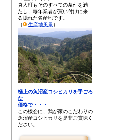
真人町もそのすべての条件を満
たし、毎年業者が買い付けに来
る隠れた名産地です。
（
生産地風景
）
極上の魚沼産コシヒカリを手ごろ
な
価格で・・・
この機会に、我が家のこだわりの
魚沼産コシヒカリを是非ご賞味く
ださい。