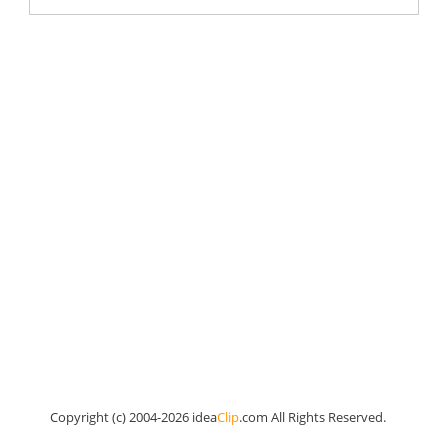
Copyright (c) 2004-2026 idea
Clip
.com All Rights Reserved.