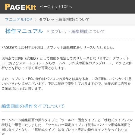
ページキットTOPへ
マニュアルTOP
タブレット編集機能について
操作マニュアル
タブレット編集機能について
PAGEKitでは2014年5月08日、タブレット編集機能をリリースいたしました。
現時点ではβ版（試用版）として機能を限定してのリリースとなりますが、タブレット
PC（およびスマートフォン）からホームページ作成や画像のアップロード、アクセス解
析などを行なって頂く事が可能となります。
また、タブレットPCの操作はパソコンの操作とは異なる為、ご利用時にいくつかご注意
いただきたい点がございます。下記に動画で説明しておりますので、操作の前に内容を
ご確認頂ければと思います。
編集画面の操作タイプについて
ホームページ編集画面の操作タイプに「ツールバー固定タイプ」と「移動式タイプ」の2
種類をご用意いたしました。「ツールバー固定タイプ」は従来のパソコン用編集画面と
同じタイプとなり、「移動式タイプ」はタブレット専用の操作タイプとなっておりま
す。