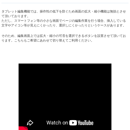
タブレット編集機能では、操作性の低下を防ぐため画面の拡大・縮小機能は無効とさせ
て頂いております。
ただし、スマートフォン等の小さな画面でページの編集作業を行う場合、挿入している
文字やアイコン等が見えにくかったり、選択しにくかったりというケースがあります。
そのため、編集画面上では拡大・縮小の可否を選択できるボタンを設置させて頂いてお
ります。こちらもご希望にあわせて切り替えてご利用ください。