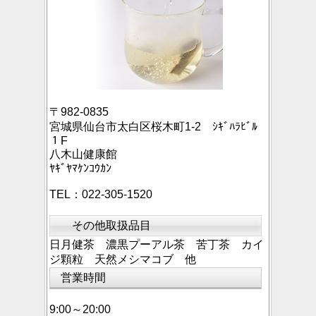
〒982-0835
宮城県仙台市太白区桜木町1-2 ｼｷﾞﾊﾗﾋﾞﾙ
１F
八木山健康館
ﾔｷﾞﾔﾏｹﾝｺｳｶﾝ
TEL：022-305-1520
その他取扱品目
日月健茶 濃黒プーアル茶 苦丁茶 カイ
ジ顆粒 天然メシマコブ 他
営業時間
9:00～20:00